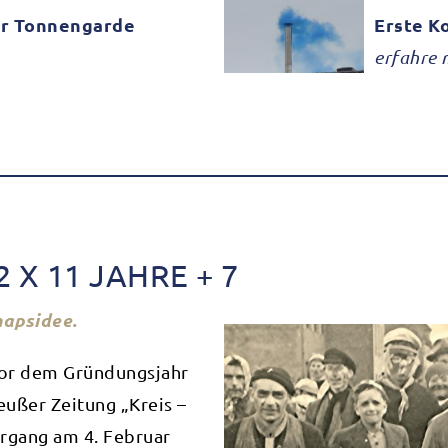
er Tonnengarde
Erste K
erfahre 
 X 11 JAHRE + 7
napsidee.
 vor dem Gründungsjahr
ußer Zeitung „Kreis –
hrgang am 4. Februar